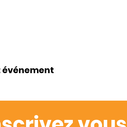
t événement
nscrivez vous