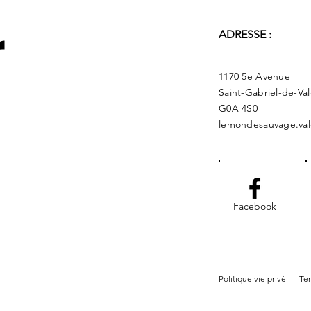
r
ADRESSE :
1170 5e Avenue
Saint-Gabriel-de-Va
G0A 4S0
lemondesauvage.val
Facebook
Politique vie privé
Ter