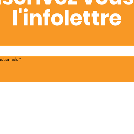
l'infolettre
motionnels
*