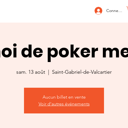
Connexion
oi de poker m
sam. 13 août
  |  
Saint-Gabriel-de-Valcartier
Aucun billet en vente
Voir d'autres événements