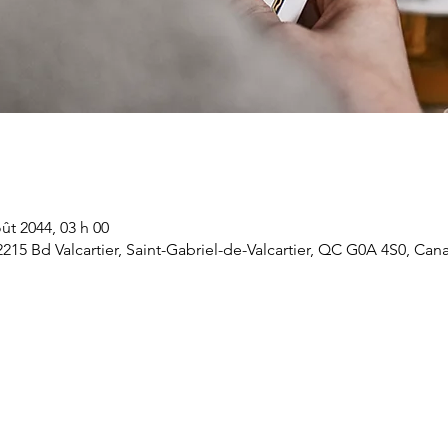
ût 2044, 03 h 00
 2215 Bd Valcartier, Saint-Gabriel-de-Valcartier, QC G0A 4S0, Can