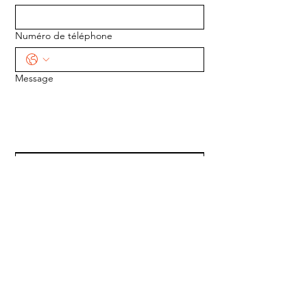
Numéro de téléphone
Message
ENVOYER
ADRESSE :
1170 5e Avenue
Saint-Gabriel-de-Valcartier, Québec
G0A 4S0