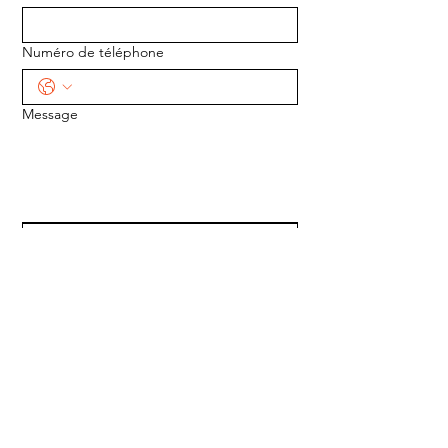
Numéro de téléphone
Message
ENVOYER
ADRESSE :
1170 5e Avenue
Saint-Gabriel-de-Valcartier, Québec
G0A 4S0