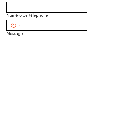
Numéro de téléphone
Message
ENVOYER
ADRESSE :
1170 5e Avenue
Saint-Gabriel-de-Valcartier, Québec
G0A 4S0