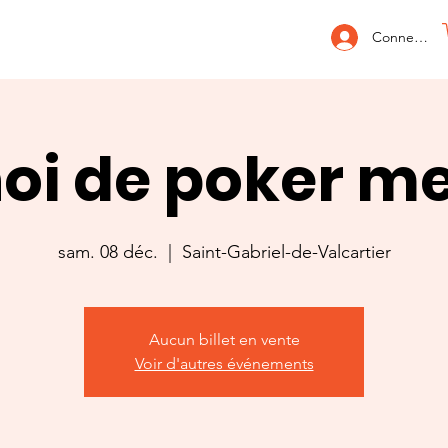
Connexion
oi de poker m
sam. 08 déc.
  |  
Saint-Gabriel-de-Valcartier
Aucun billet en vente
Voir d'autres événements