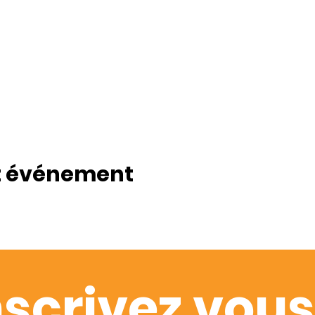
t événement
nscrivez vous