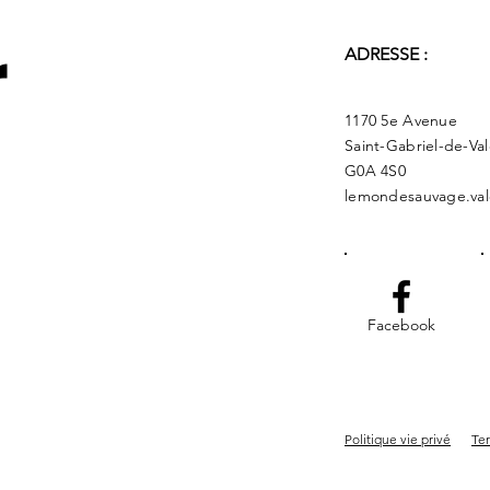
r
ADRESSE :
1170 5e Avenue
Saint-Gabriel-de-Va
G0A 4S0
lemondesauvage.val
Facebook
Politique vie privé
Ter