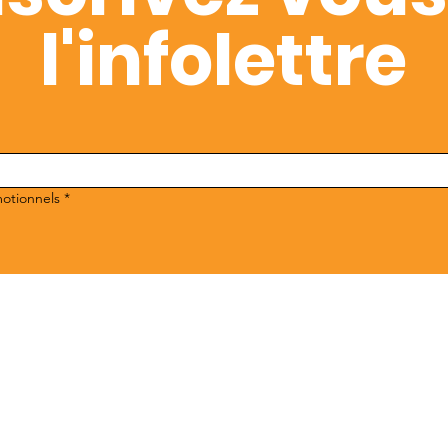
l'infolettre
motionnels
*