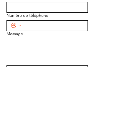
Numéro de téléphone
Message
ENVOYER
ADRESSE :
1170 5e Avenue
Saint-Gabriel-de-Valcartier, Québec
G0A 4S0