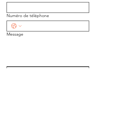
Numéro de téléphone
Message
ENVOYER
ADRESSE :
1170 5e Avenue
Saint-Gabriel-de-Valcartier, Québec
G0A 4S0