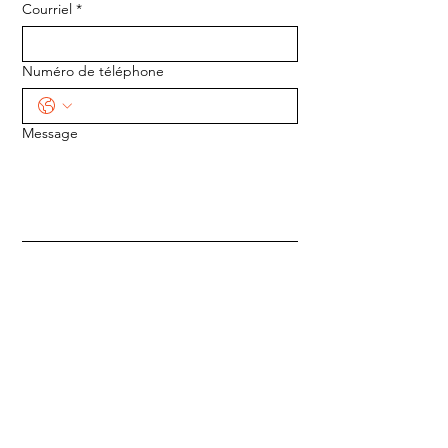
Courriel
*
Numéro de téléphone
Message
ENVOYER
ADRESSE :
1170 5e Avenue
Saint-Gabriel-de-Valcartier, Québec