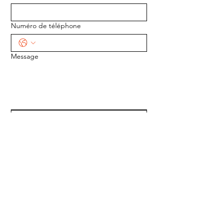
Numéro de téléphone
Message
ENVOYER
ADRESSE :
1170 5e Avenue
Saint-Gabriel-de-Valcartier, Québec
G0A 4S0