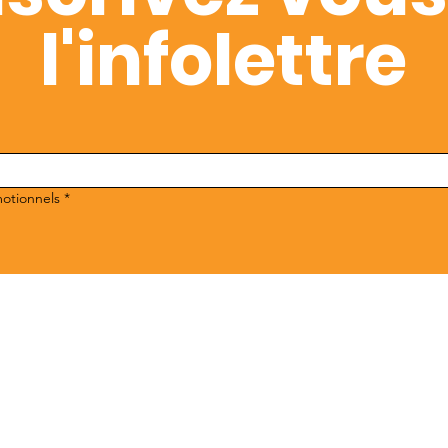
l'infolettre
motionnels
*