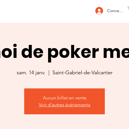
Connexion
oi de poker m
sam. 14 janv.
  |  
Saint-Gabriel-de-Valcartier
Aucun billet en vente
Voir d'autres événements