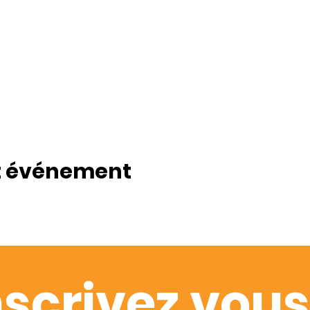
t événement
nscrivez vous